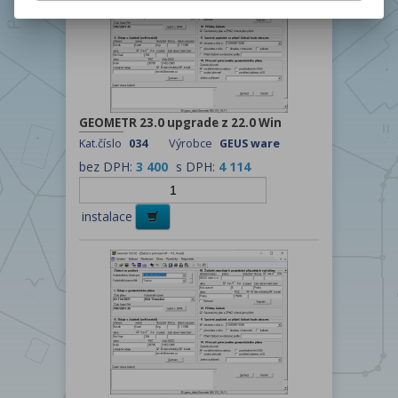
GEOMETR 23.0 upgrade z 22.0 Win
Kat.číslo
034
Výrobce
GEUS ware
bez DPH:
3 400
s DPH:
4 114
instalace