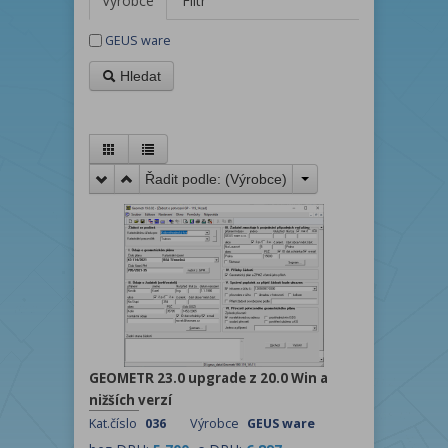
Výrobce
Filtr
GEUS ware
Hledat
Řadit podle: (
Výrobce
)
GEOMETR 23.0 upgrade z 20.0 Win a
nižších verzí
Kat.číslo
036
Výrobce
GEUS ware