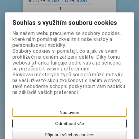
bez DPH:
5 700
s DPH:
6 897
instalace
Souhlas s využitím souborů cookies
Na našem webu pracujeme se soubory cookies,
které nám pomáhají zkvalitnit naše služby a
personalizovat nabídky.
Soubory cookies si pamatují, co a jak ve svém
prohlížeči na daném zařízení děláte. Díky tomu
webová stránka funguje podle vás a je schopná
se přizpůsobit vašim preferencím.
Blokování některých typů souborů může mít vliv
na vaši uživatelskou zkušenost s naším webem,
GEOMETR 23.0 upgrade z 21.0 Win
také nebudeme schopni poskytnout vám nabídku
Kat.číslo
035
Výrobce
GEUS ware
na základě vašich preferencí.
bez DPH:
4 600
s DPH:
5 566
Nastavení
instalace
Odmítnout vše
Přijmout všechny cookies