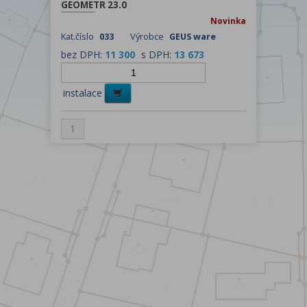
GEOMETR 23.0
Novinka
Kat.číslo
033
Výrobce
GEUS ware
bez DPH:
11 300
s DPH:
13 673
instalace
1