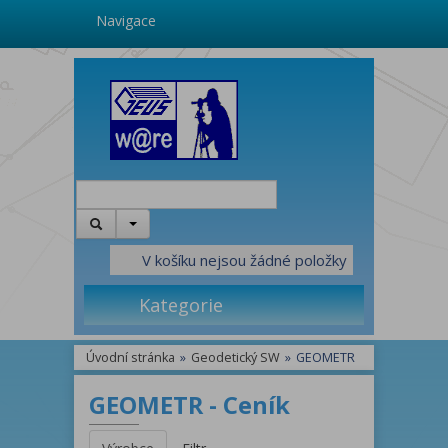
Navigace
V košíku nejsou žádné položky
Kategorie
Úvodní stránka
»
Geodetický SW
»
GEOMETR
GEOMETR - Ceník