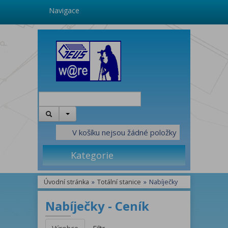
Navigace
V košíku nejsou žádné položky
Kategorie
Úvodní stránka
»
Totální stanice
»
Nabíječky
Nabíječky - Ceník