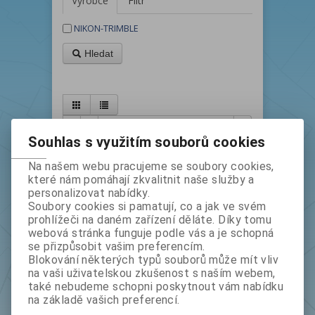
Výrobce
Filtr
NIKON-TRIMBLE
Hledat
Řadit podle: (
Data vytvoření
)
Souhlas s využitím souborů cookies
Na našem webu pracujeme se soubory cookies,
které nám pomáhají zkvalitnit naše služby a
personalizovat nabídky.
Soubory cookies si pamatují, co a jak ve svém
prohlížeči na daném zařízení děláte. Díky tomu
webová stránka funguje podle vás a je schopná
se přizpůsobit vašim preferencím.
Blokování některých typů souborů může mít vliv
Duální nabíječka pro Li-Ion baterie pro
na vaši uživatelskou zkušenost s naším webem,
Focus6/Focus8/TrimbleM3/Nikon Nivo
také nebudeme schopni poskytnout vám nabídku
na základě vašich preferencí.
Kat.číslo
8040