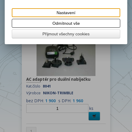
Výrobce
NIKON-TRIMBLE
bez DPH:
6 000
s DPH:
7 260
Nastavení
ks
Odmítnout vše
Přijmout všechny cookies
AC adaptér pro duální nabíječku
Kat.číslo
8041
Výrobce
NIKON-TRIMBLE
bez DPH:
1 900
s DPH:
1 960
ks
1