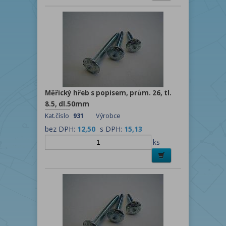
Měřický hřeb s popisem, prům. 26, tl.
8.5, dl.50mm
Kat.číslo
931
Výrobce
bez DPH:
12,50
s DPH:
15,13
ks