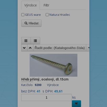
Výrobce
Filtr
GEUS ware
Natura Hradec
Hledat
Řadit podle: (
Katalogového čísla
)
Hřeb přímý, ocelový, dl.15cm
Kat.číslo
9200
Výrobce
bez DPH:
41
s DPH:
49,61
ks