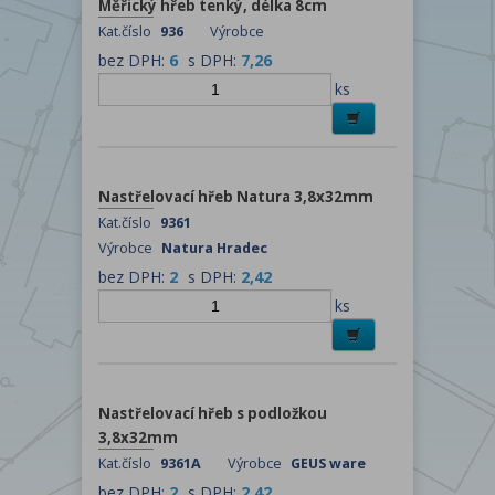
Měřický hřeb tenký, délka 8cm
Kat.číslo
936
Výrobce
bez DPH:
6
s DPH:
7,26
ks
Nastřelovací hřeb Natura 3,8x32mm
Kat.číslo
9361
Výrobce
Natura Hradec
bez DPH:
2
s DPH:
2,42
ks
Nastřelovací hřeb s podložkou
3,8x32mm
Kat.číslo
9361A
Výrobce
GEUS ware
bez DPH:
2
s DPH:
2,42