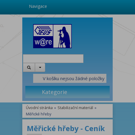
Navigace
V košíku nejsou žádné položky
Kategorie
Úvodní stránka
»
Stabilizační materiál
»
Měřické hřeby
Měřické hřeby - Ceník