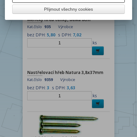
Přijmout všechny cookies
Měřický hřeb tenký, délka 6cm
Kat.číslo
935
Výrobce
bez DPH:
5,80
s DPH:
7,02
ks
Nastřelovací hřeb Natura 3,8x37mm
Kat.číslo
9359
Výrobce
bez DPH:
3
s DPH:
3,63
ks