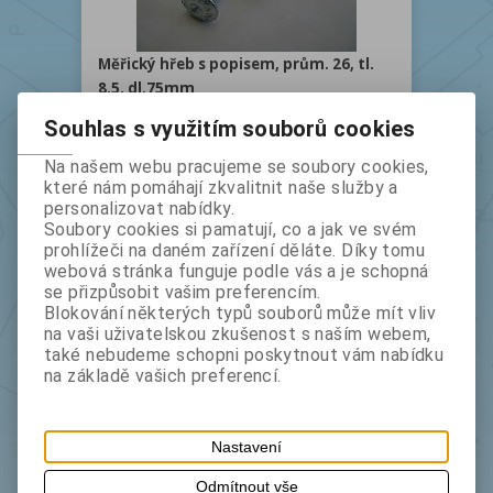
Měřický hřeb s popisem, prům. 26, tl.
8.5, dl.75mm
Kat.číslo
932
Výrobce
Souhlas s využitím souborů cookies
bez DPH:
13,50
s DPH:
16,34
Na našem webu pracujeme se soubory cookies,
ks
které nám pomáhají zkvalitnit naše služby a
personalizovat nabídky.
Soubory cookies si pamatují, co a jak ve svém
prohlížeči na daném zařízení děláte. Díky tomu
webová stránka funguje podle vás a je schopná
se přizpůsobit vašim preferencím.
Blokování některých typů souborů může mít vliv
Měřický hřeb tenký, délka 4cm
na vaši uživatelskou zkušenost s naším webem,
Kat.číslo
9340
Výrobce
také nebudeme schopni poskytnout vám nabídku
na základě vašich preferencí.
bez DPH:
5,60
s DPH:
6,78
ks
Nastavení
Odmítnout vše