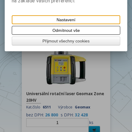
na základě vašich preferencí.
Kat.číslo
651
Výrobce
Pulsar
bez DPH:
19 400
s DPH:
23 474
Nastavení
ks
Odmítnout vše
Přijmout všechny cookies
Universální rotační laser Geomax Zone
20HV
Kat.číslo
6511
Výrobce
Geomax
bez DPH:
26 800
s DPH:
32 428
ks