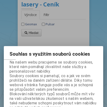
lasery - Ceník
Výrobce
Filtr
Geomax
Pulsar
Hledat
Souhlas s využitím souborů cookies
Řadit podle: (
Katalogového čísla
)
Na našem webu pracujeme se soubory cookies,
které nám pomáhají zkvalitnit naše služby a
personalizovat nabídky.
Soubory cookies si pamatují, co a jak ve svém
prohlížeči na daném zařízení děláte. Díky tomu
webová stránka funguje podle vás a je schopná
se přizpůsobit vašim preferencím.
Blokování některých typů souborů může mít vliv
na vaši uživatelskou zkušenost s naším webem,
také nebudeme schopni poskytnout vám nabídku
Universální rotační laser Pulsar HV-R