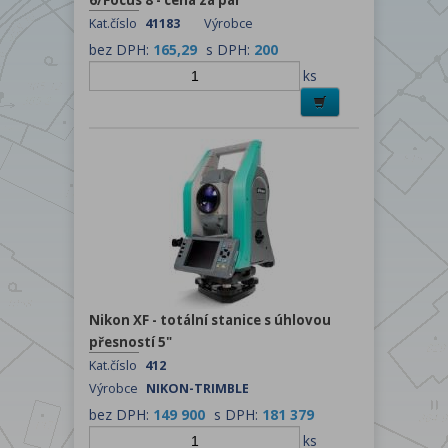
6/Focus 8 - cena za pár
Kat.číslo
41183
Výrobce
bez DPH:
165,29
s DPH:
200
ks
Nikon XF - totální stanice s úhlovou
přesností 5"
Kat.číslo
412
Výrobce
NIKON-TRIMBLE
bez DPH:
149 900
s DPH:
181 379
ks