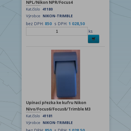
NPL/Nikon NPR/Focus4
Kat.číslo
41180
Výrobce
NIKON-TRIMBLE
bez DPH:
850
s DPH:
1 028,50
ks
Upínací přezka ke kufru Nikon
Nivo/Focus6/Focus8/Trimble M3
Kat.číslo
41181
Výrobce
NIKON-TRIMBLE
bez DPH:
850
s DPH:
1 028,50