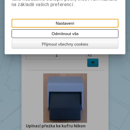
na základě vašich preferencí.
Interní Li-Ion baterie pro totální
Nastavení
stanice Focus6, Focus8, Trimble M3,
Nikon Nivo
Odmítnout vše
Kat.číslo
41160
Výrobce
Přijmout všechny cookies
bez DPH:
4 160
s DPH:
5 033,60
ks
Upínací přezka ke kufru Nikon