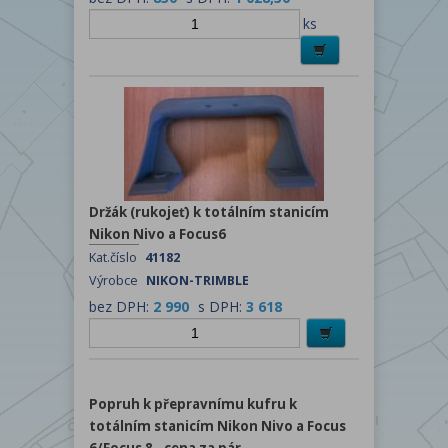
ks
Držák (rukojeť) k totálním stanicím
Nikon Nivo a Focus6
Kat.číslo
41182
Výrobce
NIKON-TRIMBLE
bez DPH:
2 990
s DPH:
3 618
Popruh k přepravnímu kufru k
totálním stanicím Nikon Nivo a Focus