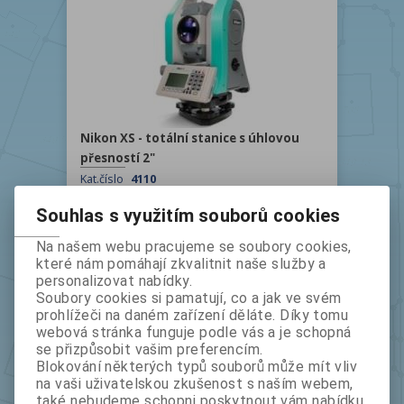
Nikon XS - totální stanice s úhlovou
přesností 2"
Kat.číslo
4110
Výrobce
NIKON-TRIMBLE
Souhlas s využitím souborů cookies
bez DPH:
169 900
s DPH:
205 579
Na našem webu pracujeme se soubory cookies,
ks
které nám pomáhají zkvalitnit naše služby a
personalizovat nabídky.
Soubory cookies si pamatují, co a jak ve svém
prohlížeči na daném zařízení děláte. Díky tomu
webová stránka funguje podle vás a je schopná
se přizpůsobit vašim preferencím.
Blokování některých typů souborů může mít vliv
na vaši uživatelskou zkušenost s naším webem,
také nebudeme schopni poskytnout vám nabídku