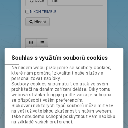
Výrobce
Filtr
NIKON-TRIMBLE
Hledat
Řadit podle: (
Katalogového čísla
)
Souhlas s využitím souborů cookies
Na našem webu pracujeme se soubory cookies,
které nám pomáhají zkvalitnit naše služby a
personalizovat nabídky.
Soubory cookies si pamatují, co a jak ve svém
prohlížeči na daném zařízení děláte. Díky tomu
webová stránka funguje podle vás a je schopná
se přizpůsobit vašim preferencím.
Blokování některých typů souborů může mít vliv
Duální nabíječka pro Li-Ion baterie pro
na vaši uživatelskou zkušenost s naším webem,
Focus6/Focus8/TrimbleM3/Nikon Nivo
také nebudeme schopni poskytnout vám nabídku
na základě vašich preferencí.
Kat.číslo
8040