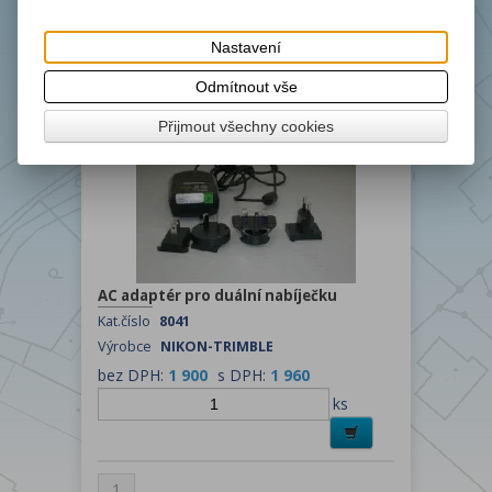
Výrobce
NIKON-TRIMBLE
bez DPH:
6 000
s DPH:
7 260
Nastavení
ks
Odmítnout vše
Přijmout všechny cookies
AC adaptér pro duální nabíječku
Kat.číslo
8041
Výrobce
NIKON-TRIMBLE
bez DPH:
1 900
s DPH:
1 960
ks
1