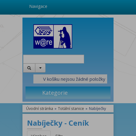
Navigace
V košíku nejsou žádné položky
Kategorie
Úvodní stránka
»
Totální stanice
»
Nabíječky
Nabíječky - Ceník