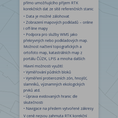
přímo umožňujícího příjem RTK
korekčních dat ze sítě referenčních stanic
• Data je možné zálohovat
• Zobrazení mapových podkladů – online
i off-line mapy
• Podpora pro služby WMS jako
překryvných nebo podkladových map.
Možnost načtení topografických a
ortofoto map, katastrálních map z
portálu ČÚZK, LPIS a mnoha dalších
Hlavní možnosti využití:
• Vyměřování půdních bloků
• Vyměření protierozních zón, hnojišť,
slamníků, významných ekologických
prvků atd.
• Úprava evidovaných hranic dle
skutečnosti
• Navigace na předem vytvořené zákresy
V ceně nejsou zahrnuta RTK korekční