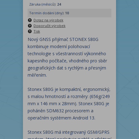
Záruka (měsíců):
24
Termín dodání (dny):
10
Dotaz na výrobek
Doporučit výrobek
Tisk
Nový GNSS přijímač STONEX S80G
kombinuje moderní polohovací
technologie s všestranností výkonného
kapesního počítače, vhodného pro sběr
geografických dat s rychlým a přesným
měřením.
Stonex S80G je kompaktní, ergonomický,
s malou hmotností a rozměry: (656g/249
mm x 146 mm x 28mm). Stonex S80G je
poháněn SDM632 procesorem a
operačním systémem Android 13.
Stonex S80G má integrovaný GSM/GPRS