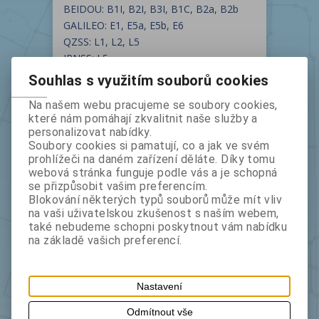
BEIDOU: B1I, B2I, B3I, B1C, B2a, B2b
GALILEO: E1, E5a, E5b, E6
QZSS: L1, L2, L5
IRNSS: L5
SBAS
Souhlas s využitím souborů cookies
Na našem webu pracujeme se soubory cookies,
Součástí přístroje je aplikace GeoGIS
které nám pomáhají zkvalitnit naše služby a
Standard v češtině, která je ideálním
personalizovat nabídky.
univerzálním pomocníkem pro sběr dat v
Soubory cookies si pamatují, co a jak ve svém
terénu.
prohlížeči na daném zařízení děláte. Díky tomu
webová stránka funguje podle vás a je schopná
Hlavní funkce aplikace:
se přizpůsobit vašim preferencím.
• Sběr a vytyčování s GNSS přístrojem
Blokování některých typů souborů může mít vliv
různých značek na platformě Android
na vaši uživatelskou zkušenost s naším webem,
také nebudeme schopni poskytnout vám nabídku
• Možnost vytvářet a udržovat sady
na základě vašich preferencí.
atributů, editace textů a stylu zobrazení
• Organizace dat do jednotlivých vrstev a
projektů
Nastavení
• Možnost importu více bodů, čar i
Odmítnout vše
polygonů do vrstev ze souborů SHP