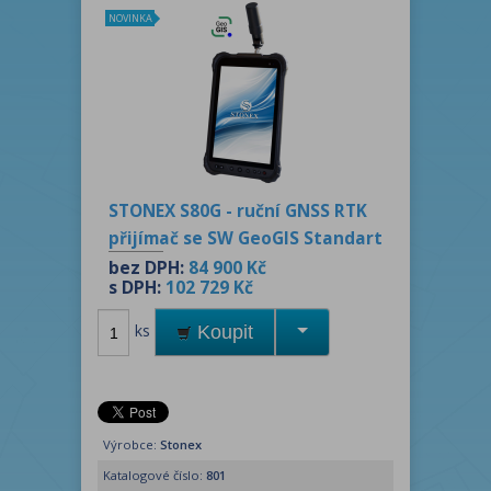
NOVINKA
STONEX S80G - ruční GNSS RTK
přijímač se SW GeoGIS Standart
bez DPH:
84 900 Kč
s DPH:
102 729 Kč
ks
Koupit
Výrobce:
Stonex
Katalogové číslo:
801