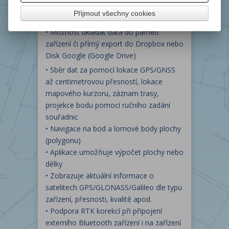
• Aplikace podporuje formáty SHP, CSV,
Přijmout všechny cookies
GPX a další
• Možnost ukládat data do paměti
zařízení či přímý export do Dropbox nebo
Disk Google (Google Drive)
• Sběr dat za pomocí lokace GPS/GNSS
až centimetrovou přesností, lokace
mapového kurzoru, záznam trasy,
projekce bodu pomocí ručního zadání
souřadnic
• Navigace na bod a lomové body plochy
(polygonu)
• Aplikace umožňuje výpočet plochy nebo
délky
• Zobrazuje aktuální informace o
satelitech GPS/GLONASS/Galileo dle typu
zařízení, přesnosti, kvalitě apod.
• Podpora RTK korekcí při připojení
externího Bluetooth zařízení i na zařízení