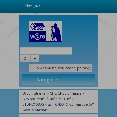
Navigace
V košíku nejsou žádné položky
Kategorie
Úvodní stránka
»
GPS/GNSS přijímače
»
GPS pro zemědělství a lesnictví
»
STONEX S80G - ruční GNSS RTK přijímač se SW
GeoGIS Standart