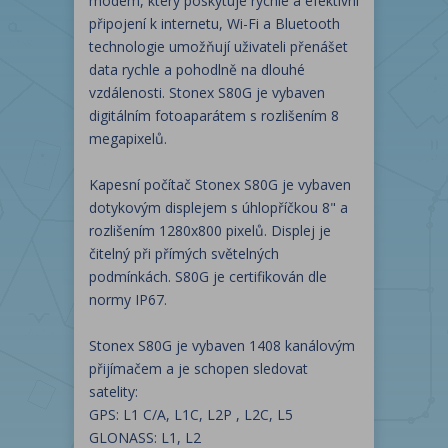
modem, který poskytuje rychlé a efektivní
připojení k internetu, Wi-Fi a Bluetooth
technologie umožňují uživateli přenášet
data rychle a pohodlně na dlouhé
vzdálenosti. Stonex S80G je vybaven
digitálním fotoaparátem s rozlišením 8
megapixelů.
Kapesní počítač Stonex S80G je vybaven
dotykovým displejem s úhlopříčkou 8" a
rozlišením 1280x800 pixelů. Displej je
čitelný při přímých světelných
podmínkách. S80G je certifikován dle
normy IP67.
Stonex S80G je vybaven 1408 kanálovým
přijímačem a je schopen sledovat
satelity:
GPS: L1 C/A, L1C, L2P , L2C, L5
GLONASS: L1, L2